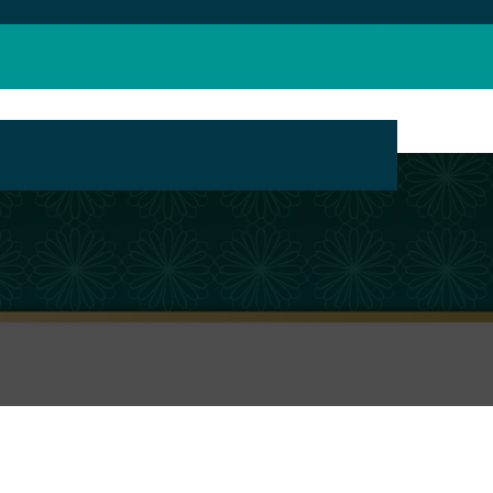
بانک محتوای مراکز تبلیغ مجازی حوزه های علمیه