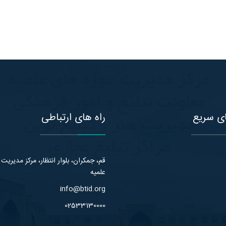
ی سریع
راه های ارتباطی
قم، جمکران، بلوار انتظار، مرکز مدیریت
علمیه
info@btid.org
02533130000