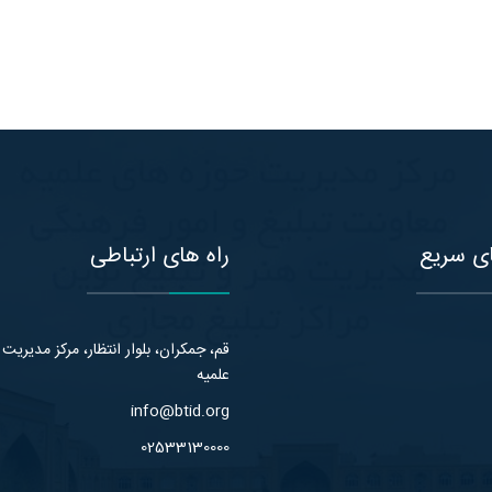
ی سریع
راه های ارتباطی
قم، جمکران، بلوار انتظار، مرکز مدیریت
علمیه
info@btid.org
02533130000