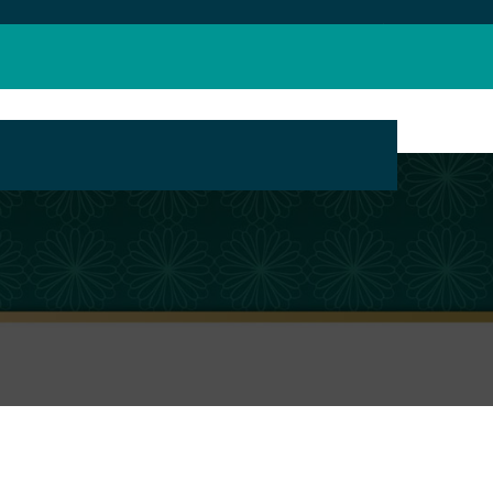
بانک محتوای مراکز تبلیغ مجازی حوزه های علمیه