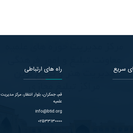
ی سریع
راه های ارتباطی
قم، جمکران، بلوار انتظار، مرکز مدیریت
علمیه
info@btid.org
02533130000