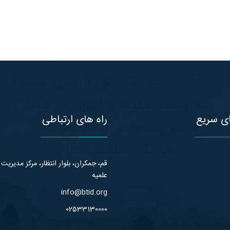
ی سریع
راه های ارتباطی
قم، جمکران، بلوار انتظار، مرکز مدیریت
علمیه
info@btid.org
02533130000