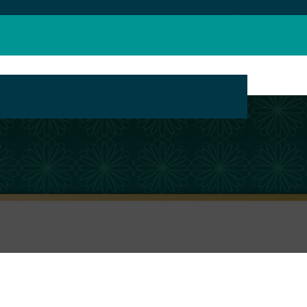
بانک محتوای مراکز تبلیغ مجازی حوزه های علمیه