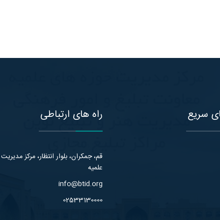
ی سریع
راه های ارتباطی
قم، جمکران، بلوار انتظار، مرکز مدیریت
علمیه
info@btid.org
02533130000