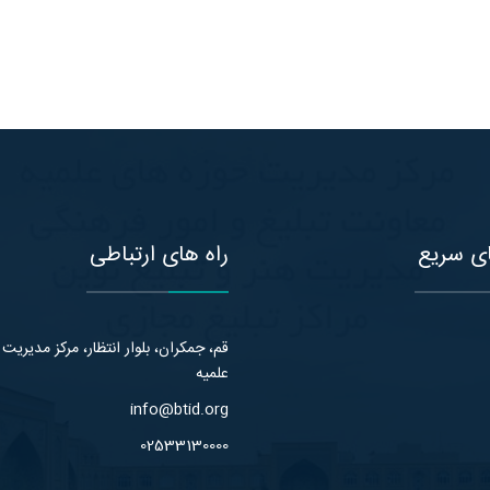
ی سریع
راه های ارتباطی
قم، جمکران، بلوار انتظار، مرکز مدیریت
علمیه
info@btid.org
02533130000