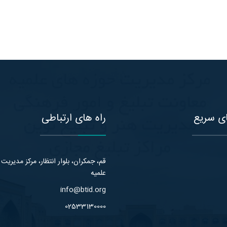
ی سریع
راه های ارتباطی
قم، جمکران، بلوار انتظار، مرکز مدیریت
علمیه
info@btid.org
02533130000