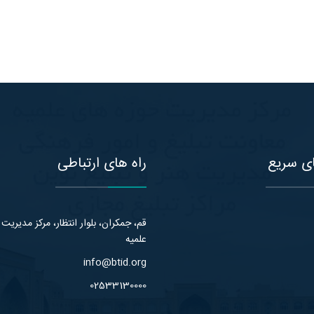
ی سریع
راه های ارتباطی
قم، جمکران، بلوار انتظار، مرکز مدیریت
علمیه
info@btid.org
02533130000