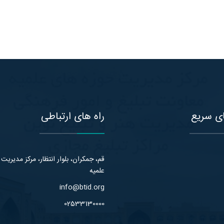
ی سریع
راه های ارتباطی
قم، جمکران، بلوار انتظار، مرکز مدیریت
علمیه
info@btid.org
02533130000