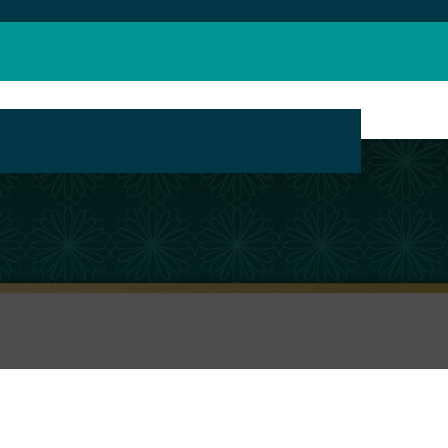
بانک محتوای مراکز تبلیغ مجازی حوزه های علمیه