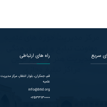
ی سریع
راه های ارتباطی
قم، جمکران، بلوار انتظار، مرکز مدیریت
علمیه
info@btid.org
02533130000