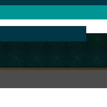
بانک محتوای مراکز تبلیغ مجازی حوزه های علمیه