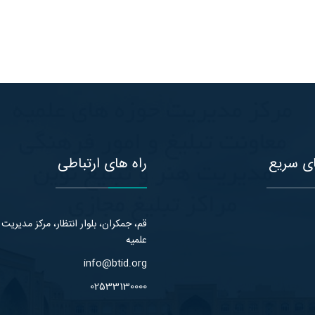
ی سریع
راه های ارتباطی
قم، جمکران، بلوار انتظار، مرکز مدیریت
علمیه
info@btid.org
02533130000